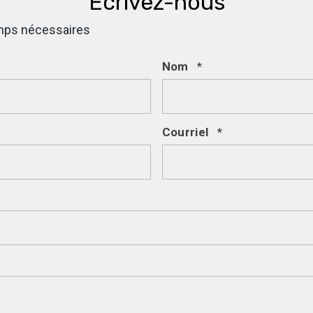
Écrivez-nous
amps nécessaires
Nom
*
Courriel
*