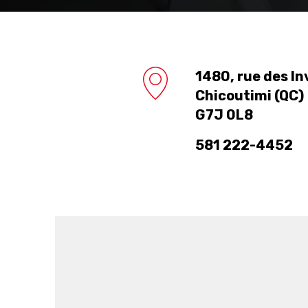
1480, rue des In
Chicoutimi (QC)
G7J 0L8
581 222-4452